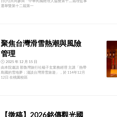
日(六)共同參與「中華民國經理人協會第十二屆理監事
選舉暨第十二屆第一
聚焦台灣滑雪熱潮與風險
管理
2025 年 12 月 15 日
由本院邀請 那魯灣旅行社楊子玄業務經理 主講「熱帶
島國的雪地夢：淺談台灣滑雪旅遊」，於 114年12月
12日 在桃園校區
【徵稿】2026銘傳觀光國