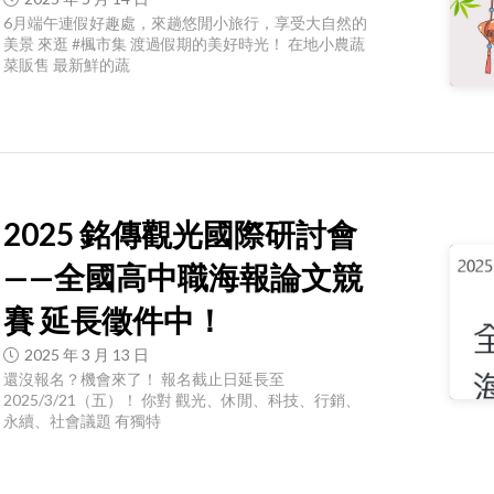
6月端午連假好趣處，來趟悠閒小旅行，享受大自然的
美景 來逛 #楓市集 渡過假期的美好時光！ 在地小農蔬
菜販售 最新鮮的蔬
2025 銘傳觀光國際研討會
——全國高中職海報論文競
賽 延長徵件中！
2025 年 3 月 13 日
還沒報名？機會來了！ 報名截止日延長至
2025/3/21（五）！ 你對 觀光、休閒、科技、行銷、
永續、社會議題 有獨特