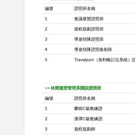
編號
證照班名稱
1
會議展覽證照班
2
遊程規劃證照班
3
導遊領隊證照班
4
導遊領隊證照衝刺班
5
Travelport（加利略訂位系統
>> 休閒遊憩管理系開設證照班
編號
證照班名稱
1
攀樹C級教練證
2
漆彈C級教練證
3
遊程規劃師