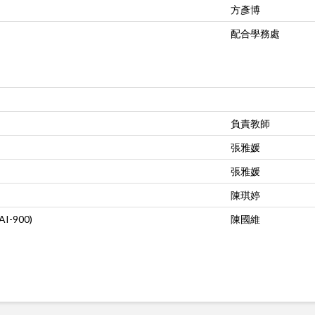
方彥博
配合學務處
負責教師
張雅媛
張雅媛
陳琪婷
(AI-900)
陳國維