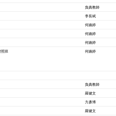
負責教師
李長斌
何嬿婷
何嬿婷
何嬿婷
）證照班
何嬿婷
負責教師
羅健文
方彥博
羅健文