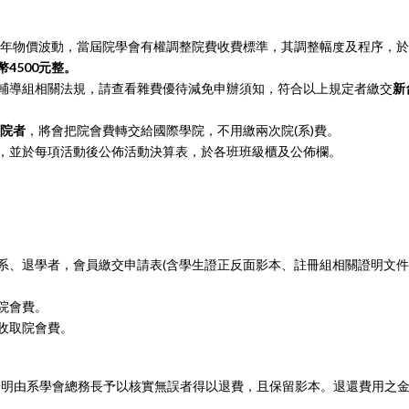
年物價波動，當屆院學會有權調整院費收費標準，其調整幅度及程序，於
4500元整。
輔導組相關法規，請查看雜費優待減免申辦須知，符合以上規定者繳交
新
院者
，將會把院會費轉交給國際學院，不用繳兩次院(系)費。
，並於每項活動後公佈活動決算表，於各班班級櫃及公佈欄。
系、退學者，會員繳交申請表(含學生證正反面影本、註冊組相關證明文件
院會費。
收取院會費。
證明由系學會總務長予以核實無誤者得以退費，且保留影本。退還費用之