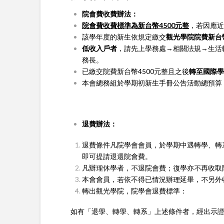
院會費收費辦法：
院會費收費標準為新台幣4500元整
，若因應近
該學年度的新生依規定繳交
觀光學院院費新台幣
低收入戶者
，請先上學務處→相關法規→生活
務長。
已繳交院費新台幣4500元整且之後
轉至國際學
本會總務組於學期初新生手冊公告活動總預算
退費辦法：
退費條件凡院學會會員，於學期中遇轉學、轉
即可提請退還院會費。
凡辦理休學者，不退院會費；復學亦不再收取
本會會員，若依不得已情況辦理延畢，不另外
轉出觀光學院，院學會退費標準：
如有「退學、轉學、轉系」上述條件者，經出示