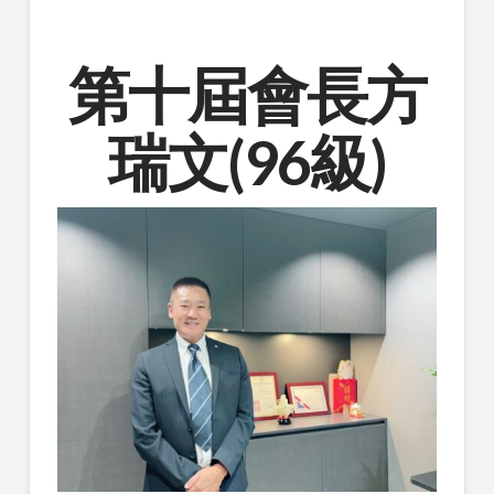
第十屆會長方
瑞文(96級)