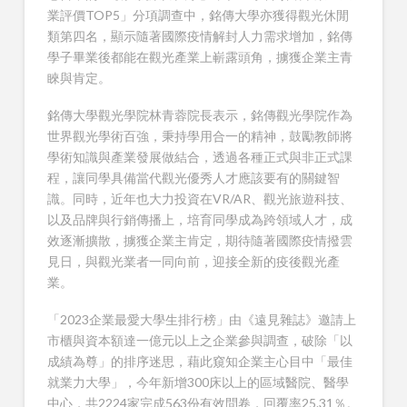
業評價TOP5」分項調查中，銘傳大學亦獲得觀光休閒
類第四名，顯示隨著國際疫情解封人力需求增加，銘傳
學子畢業後都能在觀光產業上嶄露頭角，擄獲企業主青
睞與肯定。
銘傳大學觀光學院林青蓉院長表示，銘傳觀光學院作為
世界觀光學術百強，秉持學用合一的精神，鼓勵教師將
學術知識與產業發展做結合，透過各種正式與非正式課
程，讓同學具備當代觀光優秀人才應該要有的關鍵智
識。同時，近年也大力投資在VR/AR、觀光旅遊科技、
以及品牌與行銷傳播上，培育同學成為跨領域人才，成
效逐漸擴散，擄獲企業主肯定，期待隨著國際疫情撥雲
見日，與觀光業者一同向前，迎接全新的疫後觀光產
業。
「2023企業最愛大學生排行榜」由《遠見雜誌》邀請上
市櫃與資本額達一億元以上之企業參與調查，破除「以
成績為尊」的排序迷思，藉此窺知企業主心目中「最佳
就業力大學」，今年新增300床以上的區域醫院、醫學
中心，共2224家完成563份有效問卷，回覆率25.31％。