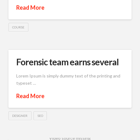
Read More
COURSE
Forensic team earns several
Lorem Ipsum is simply dummy text of the printing and
typeset …
Read More
DESIGNER
SEO
Video source missing