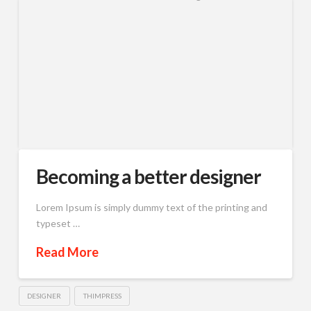
Becoming a better designer
Lorem Ipsum is simply dummy text of the printing and
typeset …
Read More
DESIGNER
THIMPRESS