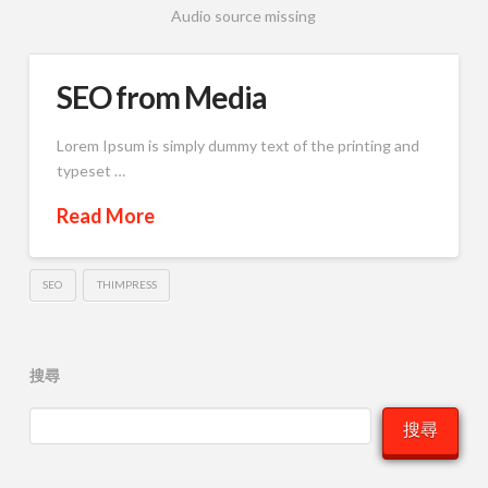
Audio source missing
SEO from Media
Lorem Ipsum is simply dummy text of the printing and
typeset …
Read More
SEO
THIMPRESS
搜尋
搜尋