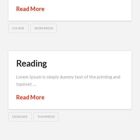
Read More
COURSE
WORDPRESS
Reading
Lorem Ipsum is simply dummy text of the printing and
typeset …
Read More
DESIGNER
THIMPRESS