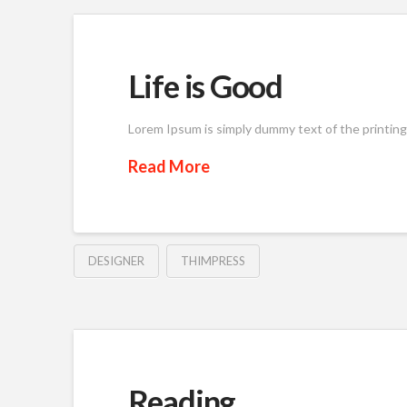
Life is Good
Lorem Ipsum is simply dummy text of the printin
Read More
DESIGNER
THIMPRESS
Reading