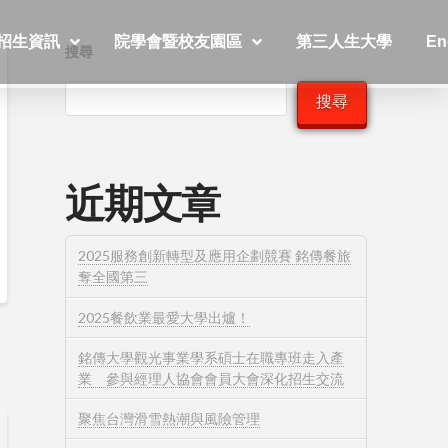
招生資訊
院學會暨校友園區
第三人生大學
En
搜尋
搜尋
近期文章
2025服務創新轉型及應用企劃競賽 銘傳餐旅
奪全國第三
2025餐飲業最愛大學出爐！
銘傳大學觀光事業學系碩士在職專班走入產
業 參與經理人協會會員大會深化招生交流
聚焦台灣滑雪熱潮與風險管理