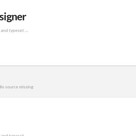
signer
g and typeset …
io source missing
g and typeset …