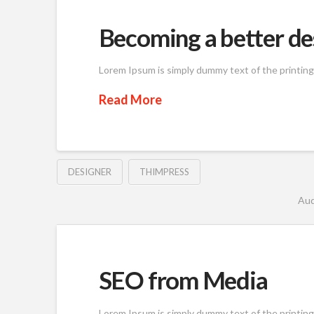
Becoming a better de
Lorem Ipsum is simply dummy text of the printin
Read More
DESIGNER
THIMPRESS
Aud
SEO from Media
Lorem Ipsum is simply dummy text of the printin