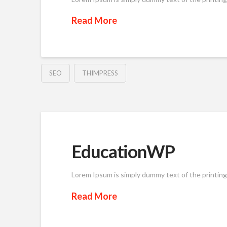
Read More
SEO
THIMPRESS
EducationWP
Lorem Ipsum is simply dummy text of the printin
Read More