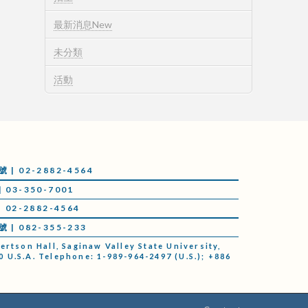
最新消息New
未分類
活動
 02-2882-4564
03-350-7001
02-2882-4564
 082-355-233
tson Hall, Saginaw Valley State University,
0 U.S.A. Telephone: 1-989-964-2497 (U.S.); +886