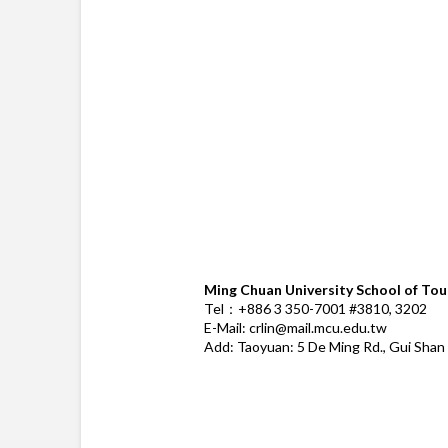
Ming Chuan University School of To
Tel：+886 3 350-7001 #3810, 3202
E-Mail: crlin@mail.mcu.edu.tw
Add: Taoyuan: 5 De Ming Rd., Gui Shan